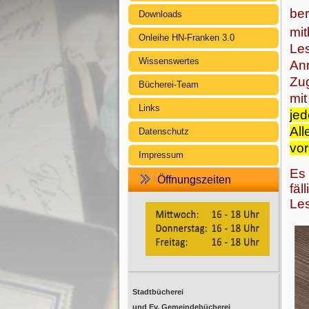
ber
Downloads
mit
Onleihe HN-Franken 3.0
Les
Wissenswertes
An
Zug
Bücherei-Team
mit
Links
jed
Al
Datenschutz
vor
Impressum
Es
Öffnungszeiten
fäl
Le
Stadtbücherei
und Ev. Gemeindebücherei