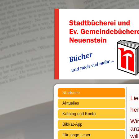
Startseite
Lie
Aktuelles
her
Katalog und Konto
Wir
Bibkat-App
anz
Für junge Leser
wil