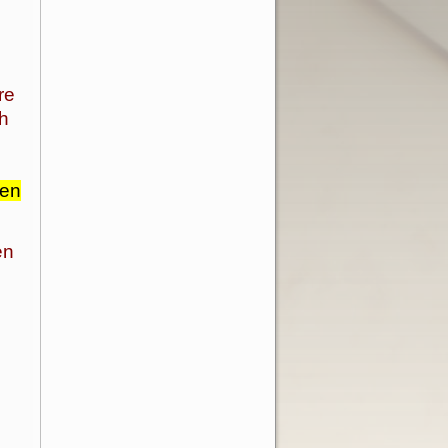
re
ch
ien
en